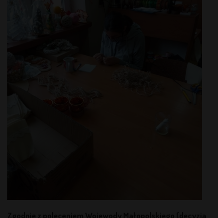
Zgodnie z poleceniem Wojewody Małopolskiego (decyzja